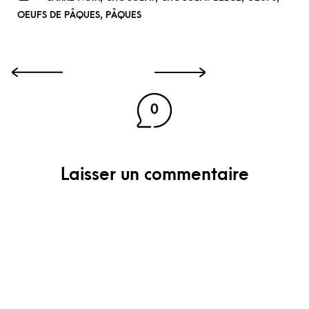
,
OEUFS DE PÂQUES
PÂQUES
0
Laisser un commentaire
Votre adresse e-mail ne sera pas publiée.
Les
champs obligatoires sont indiqués avec
*
COMMENTAIRE
*