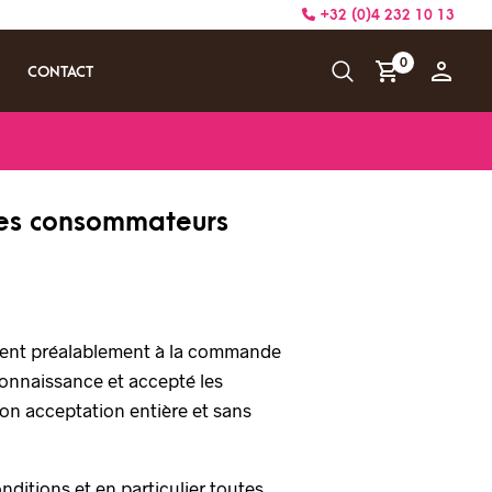
+32 (0)4 232 10 13
0
CONTACT
 les consommateurs
lient préalablement à la commande
connaissance et accepté les
son acceptation entière et sans
nditions et en particulier toutes