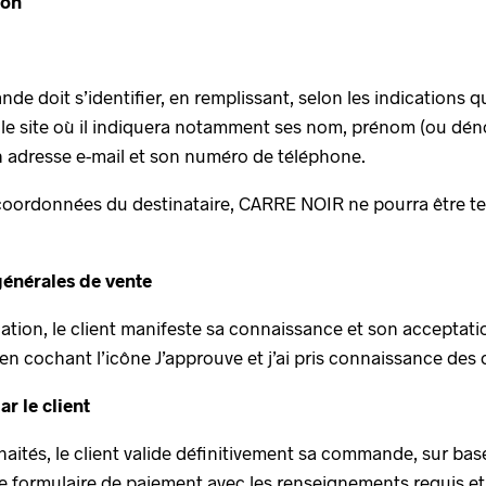
ion
e doit s’identifier, en remplissant, selon les indications qu
r le site où il indiquera notamment ses nom, prénom (ou dén
on adresse e-mail et son numéro de téléphone.
s coordonnées du destinataire, CARRE NOIR ne pourra être te
générales de vente
cation, le client manifeste sa connaissance et son acceptat
an en cochant l’icône J’approuve et j’ai pris connaissance de
r le client
haités, le client valide définitivement sa commande, sur base
le formulaire de paiement avec les renseignements requis et 