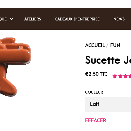
QUE
ATELIERS
CADEAUX D’ENTREPRISE
NEWS
Sucette J
€
2,50
TTC
Noté
1
5.00
s
basé sur
notation cli
COULEUR
EFFACER