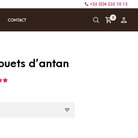
+32 (0)4 232 10 13
0
CONTACT
ouets d’antan
ur 5
ent