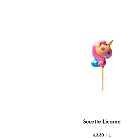
Sucette Licorne
€
3,30
TTC