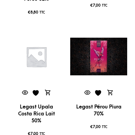
€
7,00
TTC
€
8,80
TTC
Legast Upala
Legast Pérou Piura
Costa Rica Lait
70%
50%
€
7,00
TTC
€
7,00
TTC