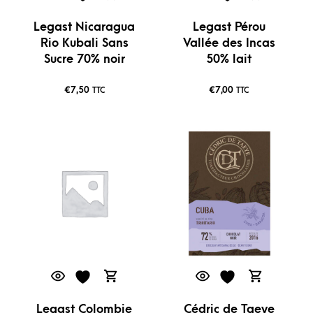
Legast Nicaragua
Legast Pérou
Rio Kubali Sans
Vallée des Incas
Sucre 70% noir
50% lait
€
7,50
€
7,00
TTC
TTC
Legast Colombie
Cédric de Taeye