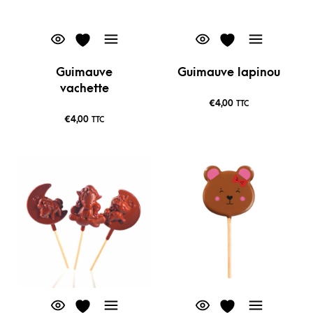
Guimauve
Guimauve lapinou
vachette
€
4,00
TTC
€
4,00
TTC