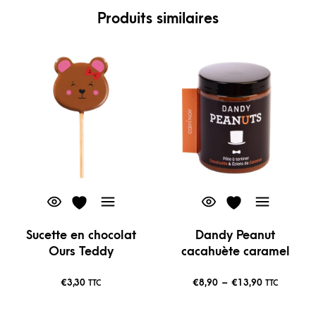
Produits similaires
Sucette en chocolat
Dandy Peanut
Ours Teddy
cacahuète caramel
€
3,30
€
8,90
–
€
13,90
TTC
TTC