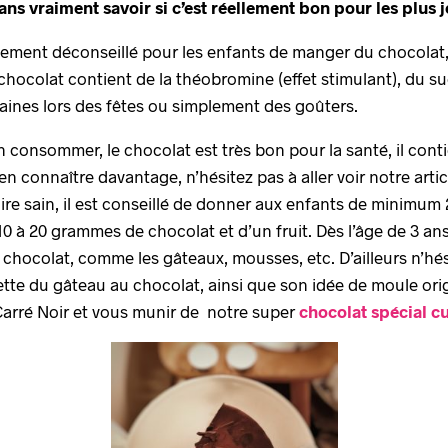
ans vraiment savoir si c’est réellement bon pour les plus j
fortement déconseillé pour les enfants de manger du chocolat
chocolat contient de la théobromine (effet stimulant), du sucr
 saines lors des fêtes ou simplement des goûters.
 consommer, le chocolat est très bon pour la santé, il conti
n connaître davantage, n’hésitez pas à aller voir notre arti
re sain, il est conseillé de donner aux enfants de minimum 
 20 grammes de chocolat et d’un fruit. Dès l’âge de 3 ans,
 chocolat, comme les gâteaux, mousses, etc. D’ailleurs n’hési
tte du gâteau au chocolat, ainsi que son idée de moule origi
Carré Noir et vous munir de notre super
chocolat spécial cu