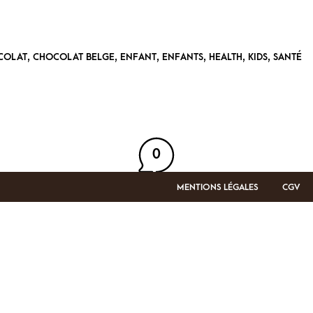
,
,
,
,
,
,
COLAT
CHOCOLAT BELGE
ENFANT
ENFANTS
HEALTH
KIDS
SANTÉ
0
MENTIONS LÉGALES
CGV
Laisser un commentaire
 e-mail ne sera pas publiée.
Les champs obligatoires sont i