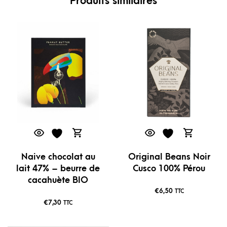
Produits similaires
Naive chocolat au
Original Beans Noir
lait 47% – beurre de
Cusco 100% Pérou
cacahuète BIO
€
6,50
TTC
€
7,30
TTC