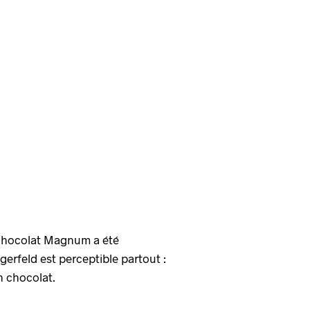
n chocolat Magnum a été
erfeld est perceptible partout :
n chocolat.