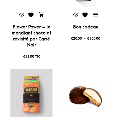
Flower Power – le
Bon cadeau
mendiant chocolat
€
20,00
–
€
150,00
revisité par Carré
Noir
€
11,00
TTC