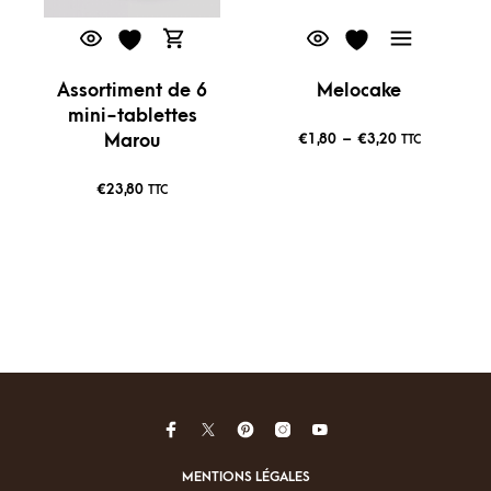
Assortiment de 6
Melocake
mini-tablettes
€
1,80
–
€
3,20
Marou
TTC
€
23,80
TTC
MENTIONS LÉGALES