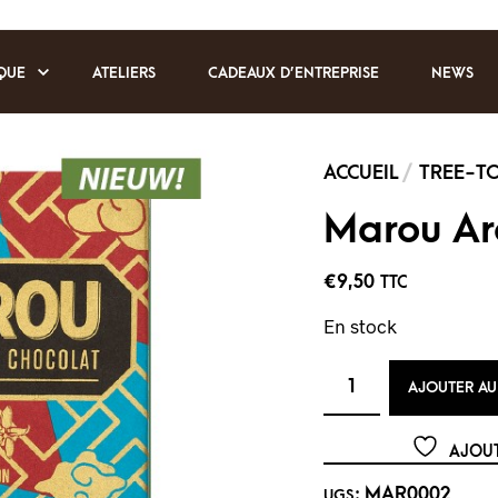
QUE
ATELIERS
CADEAUX D’ENTREPRISE
NEWS
Marou Ar
€
9,50
TTC
En stock
AJOUTER AU
AJOUT
MAR0002
UGS :