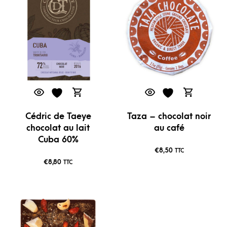
Cédric de Taeye
Taza – chocolat noir
chocolat au lait
au café
Cuba 60%
€
8,50
TTC
€
8,80
TTC