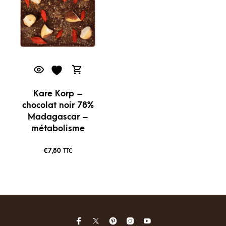
Kare Korp –
chocolat noir 78%
Madagascar –
métabolisme
€
7,80
TTC