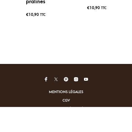
pralines
€
10,90
TTC
€
10,90
TTC
MENTIONS LÉGALES
CGV
PAIEMENTS SÉCURISÉS
LIVRAISONS
DROIT DE RÉTRACTATION