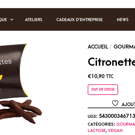
QUE
ATELIERS
CADEAUX D’ENTREPRISE
NEWS
Citronett
€
10,90
TTC
OUT OF STOCK
AJOUT
54300034671
UGS :
CATÉGORIES :
GOURMA
LACTOSE
,
VEGAN